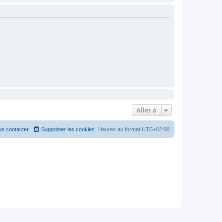
Aller à
s contacter
Supprimer les cookies
Heures au format
UTC+02:00