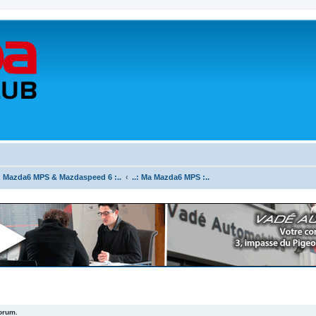
.: Mazda6 MPS & Mazdaspeed 6 :..
..: Ma Mazda6 MPS :..
forum.