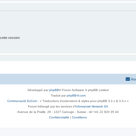
cette session
Nou
Développé par
phpBB
® Forum Software © phpBB Limited
Traduit par
phpBB-fr.com
Communauté EzCom
: « Traductions d'extensions & styles pour phpBB 3.2.x & 3.3.x »
Forum hébergé par les services d’
Infomaniak Network SA
Avenue de la Praille, 26 - 1227 Carouge - Suisse - tél +41 22 820 35 44
Confidentialité
|
Conditions