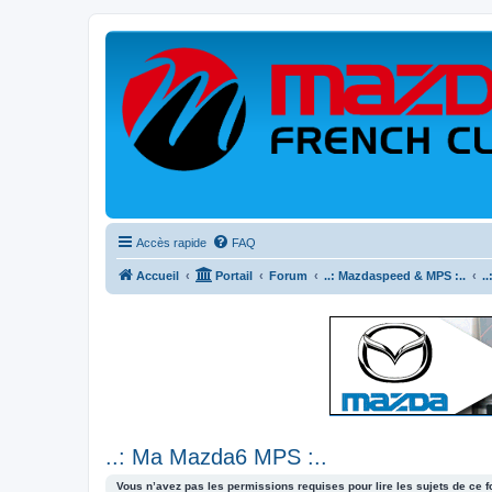
Accès rapide
FAQ
Accueil
Portail
Forum
..: Mazdaspeed & MPS :..
.
..: Ma Mazda6 MPS :..
Vous n’avez pas les permissions requises pour lire les sujets de ce 