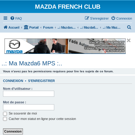
MAZDA FRENCH CLUB
FAQ
S’enregistrer
Connexion
R
Accueil
Portail
Forum
..: Mazdaspeed & MPS :..
..: Mazda6 MPS & Mazdaspeed 6 :..
..: Ma Mazda6 MPS :..
e
c
h
e
..: Ma Mazda6 MPS :..
r
c
Vous n’avez pas les permissions requises pour lire les sujets de ce forum.
h
CONNEXION
•
S’ENREGISTRER
e
Nom d’utilisateur :
r
Mot de passe :
Se souvenir de moi
Cacher mon statut en ligne pour cette session