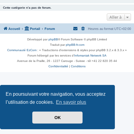
Cette catégorie n’a pas de forum.
Aller à
Accueil
Portail
Forum
Heures au format
UTC+02:00
Développé par
phpBB
® Forum Software © phpBB Limited
Traduit par
phpBB-fr.com
Communauté EzCom
: « Traductions d'extensions & styles pour phpBB 3.2.x & 3.3.x »
Forum hébergé par les services d’
Infomaniak Network SA
Avenue de la Praille, 26 - 1227 Carouge - Suisse - tél +41 22 820 35 44
Confidentialité
|
Conditions
En poursuivant votre navigation, vous acceptez
l’utilisation de cookies.
En savoir plus
OK