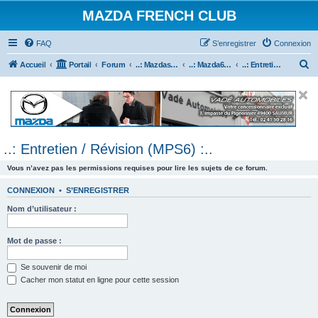
MAZDA FRENCH CLUB
FAQ
S’enregistrer
Connexion
R
Accueil
Portail
Forum
..: Mazdaspeed & MPS :..
..: Mazda6 MPS & Mazdaspeed 6 :..
..: Entretien / Révision (MPS6) :..
e
c
h
e
..: Entretien / Révision (MPS6) :..
r
c
Vous n’avez pas les permissions requises pour lire les sujets de ce forum.
h
CONNEXION
•
S’ENREGISTRER
e
Nom d’utilisateur :
r
Mot de passe :
Se souvenir de moi
Cacher mon statut en ligne pour cette session