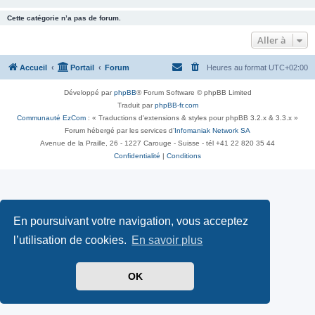
Cette catégorie n’a pas de forum.
Aller à
Accueil
Portail
Forum
Heures au format
UTC+02:00
Développé par
phpBB
® Forum Software © phpBB Limited
Traduit par
phpBB-fr.com
Communauté EzCom
: « Traductions d'extensions & styles pour phpBB 3.2.x & 3.3.x »
Forum hébergé par les services d’
Infomaniak Network SA
Avenue de la Praille, 26 - 1227 Carouge - Suisse - tél +41 22 820 35 44
Confidentialité
|
Conditions
En poursuivant votre navigation, vous acceptez
l’utilisation de cookies.
En savoir plus
OK