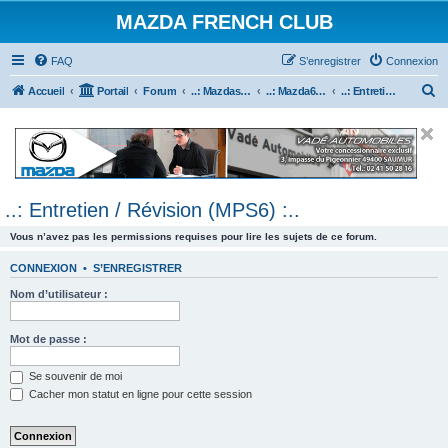
MAZDA FRENCH CLUB
FAQ
S’enregistrer
Connexion
R
Accueil
Portail
Forum
..: Mazdaspeed & MPS :..
..: Mazda6 MPS & Mazdaspeed 6 :..
..: Entretien / Révision (MPS6) :..
e
c
h
e
..: Entretien / Révision (MPS6) :..
r
c
Vous n’avez pas les permissions requises pour lire les sujets de ce forum.
h
CONNEXION
•
S’ENREGISTRER
e
Nom d’utilisateur :
r
Mot de passe :
Se souvenir de moi
Cacher mon statut en ligne pour cette session