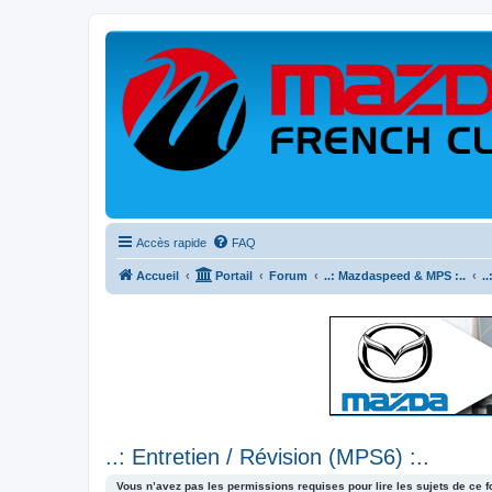
Accès rapide
FAQ
Accueil
Portail
Forum
..: Mazdaspeed & MPS :..
.
..: Entretien / Révision (MPS6) :..
Vous n’avez pas les permissions requises pour lire les sujets de ce 