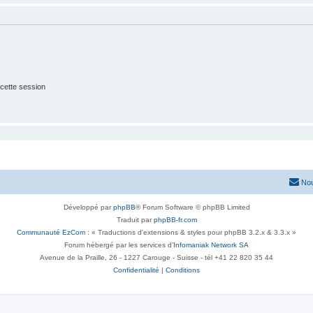
cette session
Nou
Développé par
phpBB
® Forum Software © phpBB Limited
Traduit par
phpBB-fr.com
Communauté EzCom
: « Traductions d'extensions & styles pour phpBB 3.2.x & 3.3.x »
Forum hébergé par les services d’
Infomaniak Network SA
Avenue de la Praille, 26 - 1227 Carouge - Suisse - tél +41 22 820 35 44
Confidentialité
|
Conditions