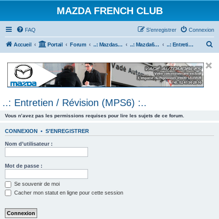
MAZDA FRENCH CLUB
FAQ
S’enregistrer
Connexion
R
Accueil
Portail
Forum
..: Mazdaspeed & MPS :..
..: Mazda6 MPS & Mazdaspeed 6 :..
..: Entretien / Révision (MPS6) :..
e
c
h
e
..: Entretien / Révision (MPS6) :..
r
c
Vous n’avez pas les permissions requises pour lire les sujets de ce forum.
h
CONNEXION
•
S’ENREGISTRER
e
Nom d’utilisateur :
r
Mot de passe :
Se souvenir de moi
Cacher mon statut en ligne pour cette session