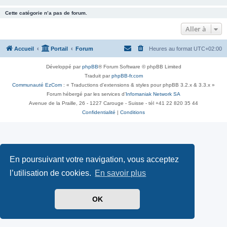
Cette catégorie n’a pas de forum.
Aller à
Accueil
Portail
Forum
Heures au format
UTC+02:00
Développé par
phpBB
® Forum Software © phpBB Limited
Traduit par
phpBB-fr.com
Communauté EzCom
: « Traductions d'extensions & styles pour phpBB 3.2.x & 3.3.x »
Forum hébergé par les services d’
Infomaniak Network SA
Avenue de la Praille, 26 - 1227 Carouge - Suisse - tél +41 22 820 35 44
Confidentialité
|
Conditions
En poursuivant votre navigation, vous acceptez
l’utilisation de cookies.
En savoir plus
OK