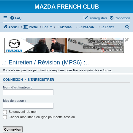
MAZDA FRENCH CLUB
FAQ
S’enregistrer
Connexion
R
Accueil
Portail
Forum
..: Mazdaspeed & MPS :..
..: Mazda6 MPS & Mazdaspeed 6 :..
..: Entretien / Révision (MPS6) :..
e
c
h
e
..: Entretien / Révision (MPS6) :..
r
c
Vous n’avez pas les permissions requises pour lire les sujets de ce forum.
h
CONNEXION
•
S’ENREGISTRER
e
Nom d’utilisateur :
r
Mot de passe :
Se souvenir de moi
Cacher mon statut en ligne pour cette session