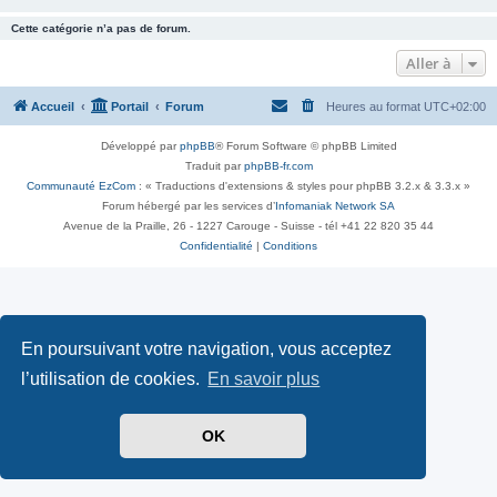
Cette catégorie n’a pas de forum.
Aller à
Accueil
Portail
Forum
Heures au format
UTC+02:00
Développé par
phpBB
® Forum Software © phpBB Limited
Traduit par
phpBB-fr.com
Communauté EzCom
: « Traductions d'extensions & styles pour phpBB 3.2.x & 3.3.x »
Forum hébergé par les services d’
Infomaniak Network SA
Avenue de la Praille, 26 - 1227 Carouge - Suisse - tél +41 22 820 35 44
Confidentialité
|
Conditions
En poursuivant votre navigation, vous acceptez
l’utilisation de cookies.
En savoir plus
OK