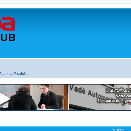
 :..
..: Mazda5 :..
SUJETS