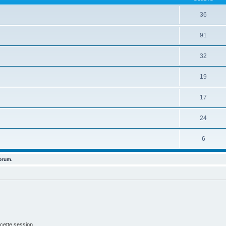
36
91
32
19
17
24
6
forum.
cette session