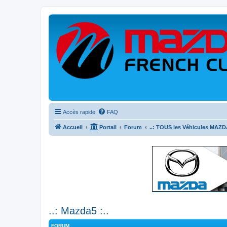
Accès rapide
FAQ
Accueil
Portail
Forum
..: TOUS les Véhicules MAZDA
..: Mazda5 :..
FORUM