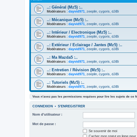
..: Général (Mz5) :..
Modérateurs :
dayvid971
,
zeeplin
,
cygoris
,
dJiBi
..: Mécanique (Mz5) :..
Modérateurs :
dayvid971
,
zeeplin
,
cygoris
,
dJiBi
..: Intérieur / Electronique (Mz5) :..
Modérateurs :
dayvid971
,
zeeplin
,
cygoris
,
dJiBi
..: Extérieur / Eclairage / Jantes (Mz5) :..
Modérateurs :
dayvid971
,
zeeplin
,
cygoris
,
dJiBi
..: Ma Mazda5 :..
Modérateurs :
dayvid971
,
zeeplin
,
cygoris
,
dJiBi
..: Entretien / Révision (Mz5) :..
Modérateurs :
dayvid971
,
zeeplin
,
cygoris
,
dJiBi
..: Tutoriels (Mz5) :..
Modérateurs :
dayvid971
,
zeeplin
,
cygoris
,
dJiBi
Vous n’avez pas les permissions requises pour lire les sujets de ce 
CONNEXION
•
S’ENREGISTRER
Nom d’utilisateur :
Mot de passe :
Se souvenir de moi
Cacher mon statut en ligne pour 