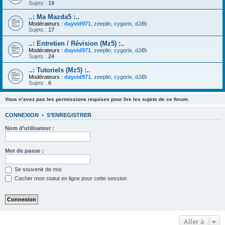
Sujets :
19
..: Ma Mazda5 :..
Modérateurs :
dayvid971
,
zeeplin
,
cygoris
,
dJiBi
Sujets :
17
..: Entretien / Révision (Mz5) :..
Modérateurs :
dayvid971
,
zeeplin
,
cygoris
,
dJiBi
Sujets :
24
..: Tutoriels (Mz5) :..
Modérateurs :
dayvid971
,
zeeplin
,
cygoris
,
dJiBi
Sujets :
6
Vous n’avez pas les permissions requises pour lire les sujets de ce forum.
CONNEXION
•
S’ENREGISTRER
Nom d’utilisateur :
Mot de passe :
Se souvenir de moi
Cacher mon statut en ligne pour cette session
Aller à