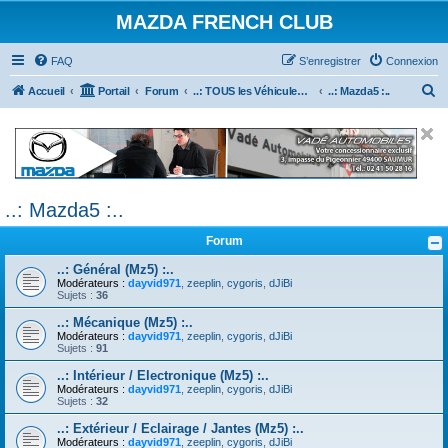
MAZDA FRENCH CLUB
FAQ
S’enregistrer
Connexion
R
Accueil
Portail
Forum
..: TOUS les Véhicules MAZDA :..
..: Mazda5 :..
e
c
h
e
..: Mazda5 :..
r
c
Forum
h
..: Général (Mz5) :..
e
Modérateurs :
dayvid971
,
zeeplin
,
cygoris
,
dJiBi
Sujets :
36
r
..: Mécanique (Mz5) :..
Modérateurs :
dayvid971
,
zeeplin
,
cygoris
,
dJiBi
Sujets :
91
..: Intérieur / Electronique (Mz5) :..
Modérateurs :
dayvid971
,
zeeplin
,
cygoris
,
dJiBi
Sujets :
32
..: Extérieur / Eclairage / Jantes (Mz5) :..
Modérateurs :
dayvid971
,
zeeplin
,
cygoris
,
dJiBi