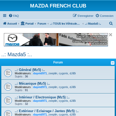
MAZDA FRENCH CLUB
FAQ
S’enregistrer
Connexion
R
Accueil
Portail
Forum
..: TOUS les Véhicules MAZDA :..
..: Mazda5 :..
e
c
h
e
..: Mazda5 :..
r
c
Forum
h
..: Général (Mz5) :..
e
Modérateurs :
dayvid971
,
zeeplin
,
cygoris
,
dJiBi
Sujets :
36
r
..: Mécanique (Mz5) :..
Modérateurs :
dayvid971
,
zeeplin
,
cygoris
,
dJiBi
Sujets :
91
..: Intérieur / Electronique (Mz5) :..
Modérateurs :
dayvid971
,
zeeplin
,
cygoris
,
dJiBi
Sujets :
32
..: Extérieur / Eclairage / Jantes (Mz5) :..
Modérateurs :
dayvid971
,
zeeplin
,
cygoris
,
dJiBi