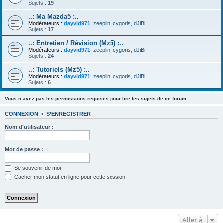
Sujets :
19
..: Ma Mazda5 :..
Modérateurs :
dayvid971
,
zeeplin
,
cygoris
,
dJiBi
Sujets :
17
..: Entretien / Révision (Mz5) :..
Modérateurs :
dayvid971
,
zeeplin
,
cygoris
,
dJiBi
Sujets :
24
..: Tutoriels (Mz5) :..
Modérateurs :
dayvid971
,
zeeplin
,
cygoris
,
dJiBi
Sujets :
6
Vous n’avez pas les permissions requises pour lire les sujets de ce forum.
CONNEXION
•
S’ENREGISTRER
Nom d’utilisateur :
Mot de passe :
Se souvenir de moi
Cacher mon statut en ligne pour cette session
Aller à