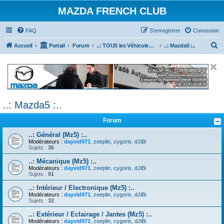
MAZDA FRENCH CLUB
FAQ
S’enregistrer
Connexion
R
Accueil
Portail
Forum
..: TOUS les Véhicules MAZDA :..
..: Mazda5 :..
e
c
h
e
..: Mazda5 :..
r
c
Forum
h
..: Général (Mz5) :..
e
Modérateurs :
dayvid971
,
zeeplin
,
cygoris
,
dJiBi
Sujets :
36
r
..: Mécanique (Mz5) :..
Modérateurs :
dayvid971
,
zeeplin
,
cygoris
,
dJiBi
Sujets :
91
..: Intérieur / Electronique (Mz5) :..
Modérateurs :
dayvid971
,
zeeplin
,
cygoris
,
dJiBi
Sujets :
32
..: Extérieur / Eclairage / Jantes (Mz5) :..
Modérateurs :
dayvid971
,
zeeplin
,
cygoris
,
dJiBi