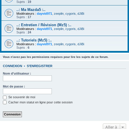
Sujets :
19
..: Ma Mazda5 :..
Modérateurs :
dayvid971
,
zeeplin
,
cygoris
,
dJiBi
Sujets :
17
..: Entretien / Révision (Mz5) :..
Modérateurs :
dayvid971
,
zeeplin
,
cygoris
,
dJiBi
Sujets :
24
..: Tutoriels (Mz5) :..
Modérateurs :
dayvid971
,
zeeplin
,
cygoris
,
dJiBi
Sujets :
6
Vous n’avez pas les permissions requises pour lire les sujets de ce forum.
CONNEXION
•
S’ENREGISTRER
Nom d’utilisateur :
Mot de passe :
Se souvenir de moi
Cacher mon statut en ligne pour cette session
Aller à