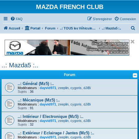
MAZDA FRENCH CLUB
FAQ
S’enregistrer
Connexion
R
Accueil
Portail
Forum
..: TOUS les Véhicules MAZDA :..
..: Mazda5 :..
e
c
h
e
..: Mazda5 :..
r
c
Forum
h
..: Général (Mz5) :..
e
Modérateurs :
dayvid971
,
zeeplin
,
cygoris
,
dJiBi
Sujets :
36
r
..: Mécanique (Mz5) :..
Modérateurs :
dayvid971
,
zeeplin
,
cygoris
,
dJiBi
Sujets :
91
..: Intérieur / Electronique (Mz5) :..
Modérateurs :
dayvid971
,
zeeplin
,
cygoris
,
dJiBi
Sujets :
32
..: Extérieur / Eclairage / Jantes (Mz5) :..
Modérateurs :
dayvid971
,
zeeplin
,
cygoris
,
dJiBi