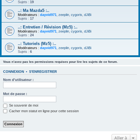
Sujets :
19
..: Ma Mazda5 :..
Modérateurs :
dayvid971
,
zeeplin
,
cygoris
,
dJiBi
Sujets :
17
..: Entretien / Révision (Mz5) :..
Modérateurs :
dayvid971
,
zeeplin
,
cygoris
,
dJiBi
Sujets :
24
..: Tutoriels (Mz5) :..
Modérateurs :
dayvid971
,
zeeplin
,
cygoris
,
dJiBi
Sujets :
6
Vous n’avez pas les permissions requises pour lire les sujets de ce forum.
CONNEXION
•
S’ENREGISTRER
Nom d’utilisateur :
Mot de passe :
Se souvenir de moi
Cacher mon statut en ligne pour cette session
Aller à