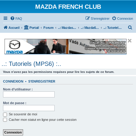
MAZDA FRENCH CLUB
FAQ
S’enregistrer
Connexion
R
Accueil
Portail
Forum
..: Mazdaspeed & MPS :..
..: Mazda6 MPS & Mazdaspeed 6 :..
..: Tutoriels (MPS6) :..
e
c
h
e
..: Tutoriels (MPS6) :..
r
c
Vous n’avez pas les permissions requises pour lire les sujets de ce forum.
h
CONNEXION
•
S’ENREGISTRER
e
Nom d’utilisateur :
r
Mot de passe :
Se souvenir de moi
Cacher mon statut en ligne pour cette session