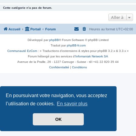
Cette catégorie n’a pas de forum.
Aller à
Accueil
Portail
Forum
Heures au format
UTC+02:00
Développé par
phpBB
® Forum Software © phpBB Limited
Traduit par
phpBB-fr.com
Communauté EzCom
: « Traductions d'extensions & styles pour phpBB 3.2.x & 3.3.x »
Forum hébergé par les services d’
Infomaniak Network SA
Avenue de la Praille, 26 - 1227 Carouge - Suisse - tél +41 22 820 35 44
Confidentialité
|
Conditions
En poursuivant votre navigation, vous acceptez
l’utilisation de cookies.
En savoir plus
OK