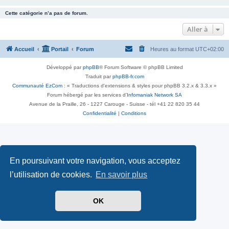
Cette catégorie n’a pas de forum.
Aller à
Accueil
Portail
Forum
Heures au format
UTC+02:00
Développé par
phpBB
® Forum Software © phpBB Limited
Traduit par
phpBB-fr.com
Communauté EzCom
: « Traductions d'extensions & styles pour phpBB 3.2.x & 3.3.x »
Forum hébergé par les services d’
Infomaniak Network SA
Avenue de la Praille, 26 - 1227 Carouge - Suisse - tél +41 22 820 35 44
Confidentialité
|
Conditions
En poursuivant votre navigation, vous acceptez
l’utilisation de cookies.
En savoir plus
OK