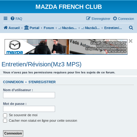
MAZDA FRENCH CLUB
FAQ
S’enregistrer
Connexion
R
Accueil
Portail
Forum
..: Mazdaspeed & MPS :..
..: Mazda3 MPS & Mazdaspeed 3 :..
Entretien/Révision(Mz3 MPS)
e
c
h
e
Entretien/Révision(Mz3 MPS)
r
c
Vous n’avez pas les permissions requises pour lire les sujets de ce forum.
h
CONNEXION
•
S’ENREGISTRER
e
Nom d’utilisateur :
r
Mot de passe :
Se souvenir de moi
Cacher mon statut en ligne pour cette session