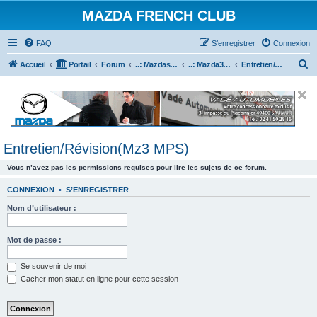
MAZDA FRENCH CLUB
FAQ
S’enregistrer
Connexion
R
Accueil
Portail
Forum
..: Mazdaspeed & MPS :..
..: Mazda3 MPS & Mazdaspeed 3 :..
Entretien/Révision(Mz3 MPS)
e
c
h
e
Entretien/Révision(Mz3 MPS)
r
c
Vous n’avez pas les permissions requises pour lire les sujets de ce forum.
h
CONNEXION
•
S’ENREGISTRER
e
Nom d’utilisateur :
r
Mot de passe :
Se souvenir de moi
Cacher mon statut en ligne pour cette session