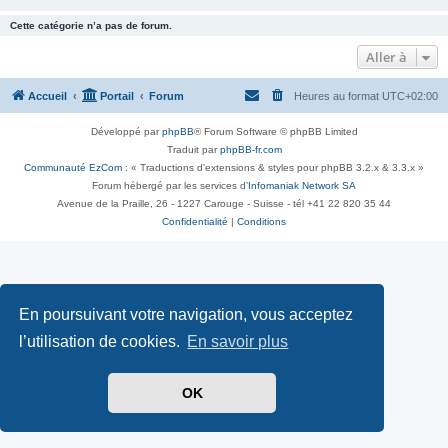
Cette catégorie n’a pas de forum.
Aller à
Accueil
Portail
Forum
Heures au format
UTC+02:00
Développé par
phpBB
® Forum Software © phpBB Limited
Traduit par
phpBB-fr.com
Communauté EzCom
: « Traductions d'extensions & styles pour phpBB 3.2.x & 3.3.x »
Forum hébergé par les services d’
Infomaniak Network SA
Avenue de la Praille, 26 - 1227 Carouge - Suisse - tél +41 22 820 35 44
Confidentialité
|
Conditions
En poursuivant votre navigation, vous acceptez
l’utilisation de cookies.
En savoir plus
OK