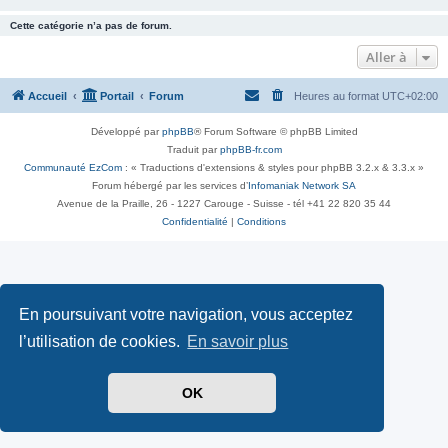
Cette catégorie n’a pas de forum.
Aller à
Accueil
Portail
Forum
Heures au format
UTC+02:00
Développé par
phpBB
® Forum Software © phpBB Limited
Traduit par
phpBB-fr.com
Communauté EzCom
: « Traductions d'extensions & styles pour phpBB 3.2.x & 3.3.x »
Forum hébergé par les services d’
Infomaniak Network SA
Avenue de la Praille, 26 - 1227 Carouge - Suisse - tél +41 22 820 35 44
Confidentialité
|
Conditions
En poursuivant votre navigation, vous acceptez
l’utilisation de cookies.
En savoir plus
OK