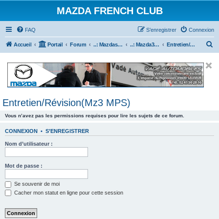
MAZDA FRENCH CLUB
FAQ
S’enregistrer
Connexion
R
Accueil
Portail
Forum
..: Mazdaspeed & MPS :..
..: Mazda3 MPS & Mazdaspeed 3 :..
Entretien/Révision(Mz3 MPS)
e
c
h
e
Entretien/Révision(Mz3 MPS)
r
c
Vous n’avez pas les permissions requises pour lire les sujets de ce forum.
h
CONNEXION
•
S’ENREGISTRER
e
Nom d’utilisateur :
r
Mot de passe :
Se souvenir de moi
Cacher mon statut en ligne pour cette session