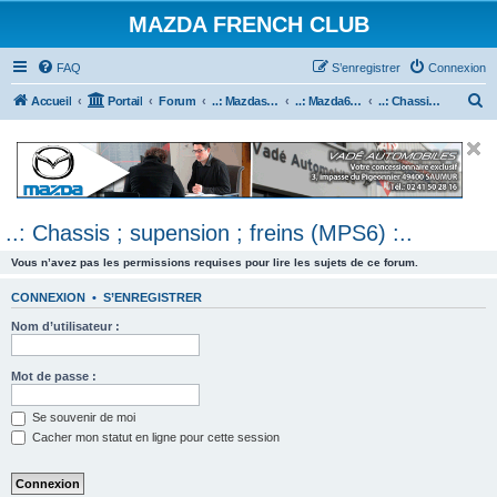
MAZDA FRENCH CLUB
FAQ
S’enregistrer
Connexion
R
Accueil
Portail
Forum
..: Mazdaspeed & MPS :..
..: Mazda6 MPS & Mazdaspeed 6 :..
..: Chassis ; supension ; freins (MPS6) :..
e
c
h
e
..: Chassis ; supension ; freins (MPS6) :..
r
c
Vous n’avez pas les permissions requises pour lire les sujets de ce forum.
h
CONNEXION
•
S’ENREGISTRER
e
Nom d’utilisateur :
r
Mot de passe :
Se souvenir de moi
Cacher mon statut en ligne pour cette session