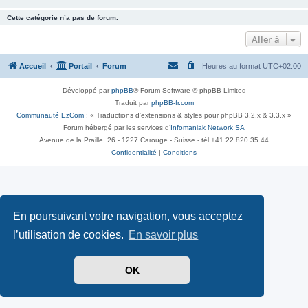
Cette catégorie n’a pas de forum.
Aller à
Accueil
Portail
Forum
Heures au format
UTC+02:00
Développé par
phpBB
® Forum Software © phpBB Limited
Traduit par
phpBB-fr.com
Communauté EzCom
: « Traductions d'extensions & styles pour phpBB 3.2.x & 3.3.x »
Forum hébergé par les services d’
Infomaniak Network SA
Avenue de la Praille, 26 - 1227 Carouge - Suisse - tél +41 22 820 35 44
Confidentialité
|
Conditions
En poursuivant votre navigation, vous acceptez
l’utilisation de cookies.
En savoir plus
OK