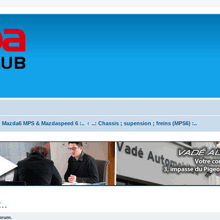
.: Mazda6 MPS & Mazdaspeed 6 :..
..: Chassis ; supension ; freins (MPS6) :..
..
forum.