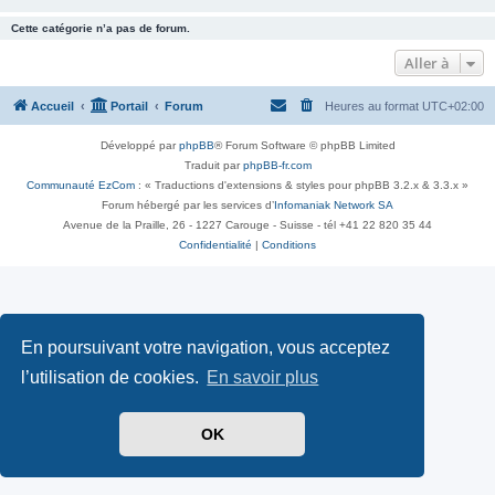
Cette catégorie n’a pas de forum.
Aller à
Accueil
Portail
Forum
Heures au format
UTC+02:00
Développé par
phpBB
® Forum Software © phpBB Limited
Traduit par
phpBB-fr.com
Communauté EzCom
: « Traductions d'extensions & styles pour phpBB 3.2.x & 3.3.x »
Forum hébergé par les services d’
Infomaniak Network SA
Avenue de la Praille, 26 - 1227 Carouge - Suisse - tél +41 22 820 35 44
Confidentialité
|
Conditions
En poursuivant votre navigation, vous acceptez
l’utilisation de cookies.
En savoir plus
OK