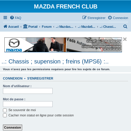
MAZDA FRENCH CLUB
FAQ
S’enregistrer
Connexion
R
Accueil
Portail
Forum
..: Mazdaspeed & MPS :..
..: Mazda6 MPS & Mazdaspeed 6 :..
..: Chassis ; supension ; freins (MPS6) :..
e
c
h
e
..: Chassis ; supension ; freins (MPS6) :..
r
c
Vous n’avez pas les permissions requises pour lire les sujets de ce forum.
h
CONNEXION
•
S’ENREGISTRER
e
Nom d’utilisateur :
r
Mot de passe :
Se souvenir de moi
Cacher mon statut en ligne pour cette session