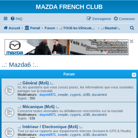
MAZDA FRENCH CLUB
FAQ
S’enregistrer
Connexion
R
Accueil
Portail
Forum
..: TOUS les Véhicules MAZDA :..
..: Mazda6 :..
e
c
h
e
..: Mazda6 :..
r
c
Forum
h
..: Général (Mz6) :..
e
Ici, les questions que vous (vous) posez, les informations que vous souhaitez
partager sur la mazda6.
r
Modérateurs :
dayvid971
,
zeeplin
,
cygoris
,
dJiBi
,
ducatmick
Sujets :
355
..: Mécanique (Mz6) :..
Concerne toutes anomalies ou défaillances rencontrées sur la mazda6
Modérateurs :
dayvid971
,
zeeplin
,
cygoris
,
dJiBi
,
ducatmick
Sujets :
536
..: Intérieur / Electronique (Mz6) :..
Tout ce qui se rapporte aux équipements internes (incluant le GPS & l'Audio)
Modérateurs :
dayvid971
,
zeeplin
,
cygoris
,
dJiBi
,
ducatmick