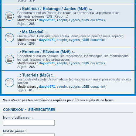
Sujets :
379
..: Extérieur / Eclairage / Jantes (Mz6) :..
Concerne aussi les Pneus, les roues, la carrosserie, la peinture et les
éléments externes (E/G, Rétro, ...)
Modérateurs :
dayvid971
,
zeeplin
,
cygoris
,
dJiBi
,
ducatmick
Sujets :
263
..: Ma Mazda6 :..
Oui, la vôtre. Celle que vous adulez, dont vous ne pouvez vous séparer.
Modérateurs :
dayvid971
,
zeeplin
,
cygoris
,
dJiBi
,
ducatmick
Sujets :
205
..: Entretien / Révision (Mz6) :..
Concerne aussi les astuces, les réparations, les vidanges, les modifications,
les optimisations et les préparations
Modérateurs :
dayvid971
,
zeeplin
,
cygoris
,
dJiBi
,
ducatmick
Sujets :
268
..: Tutoriels (Mz6) :..
Les guides et sujets d'informations techniques sont aussi présents dans cette
section
Modérateurs :
dayvid971
,
zeeplin
,
cygoris
,
dJiBi
,
ducatmick
Sujets :
61
Vous n’avez pas les permissions requises pour lire les sujets de ce forum.
CONNEXION
•
S’ENREGISTRER
Nom d’utilisateur :
Mot de passe :