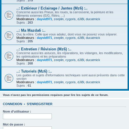
Sujets :
379
..: Extérieur / Eclairage / Jantes (Mz6) :..
Concerne aussi les Pneus, les roues, la carrosserie, la peinture et les
éléments externes (E/G, Rétro, ...)
Modérateurs :
dayvid971
,
zeeplin
,
cygoris
,
dJiBi
,
ducatmick
Sujets :
263
..: Ma Mazda6 :..
Oui, la vôtre. Celle que vous adulez, dont vous ne pouvez vous séparer.
Modérateurs :
dayvid971
,
zeeplin
,
cygoris
,
dJiBi
,
ducatmick
Sujets :
205
..: Entretien / Révision (Mz6) :..
Concerne aussi les astuces, les réparations, les vidanges, les modifications,
les optimisations et les préparations
Modérateurs :
dayvid971
,
zeeplin
,
cygoris
,
dJiBi
,
ducatmick
Sujets :
268
..: Tutoriels (Mz6) :..
Les guides et sujets d'informations techniques sont aussi présents dans cette
section
Modérateurs :
dayvid971
,
zeeplin
,
cygoris
,
dJiBi
,
ducatmick
Sujets :
61
Vous n’avez pas les permissions requises pour lire les sujets de ce forum.
CONNEXION
•
S’ENREGISTRER
Nom d’utilisateur :
Mot de passe :