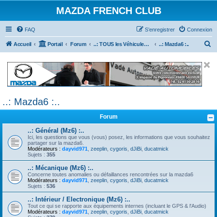
MAZDA FRENCH CLUB
FAQ
S’enregistrer
Connexion
R
Accueil
Portail
Forum
..: TOUS les Véhicules MAZDA :..
..: Mazda6 :..
e
c
h
e
..: Mazda6 :..
r
c
Forum
h
..: Général (Mz6) :..
e
Ici, les questions que vous (vous) posez, les informations que vous souhaitez
partager sur la mazda6.
r
Modérateurs :
dayvid971
,
zeeplin
,
cygoris
,
dJiBi
,
ducatmick
Sujets :
355
..: Mécanique (Mz6) :..
Concerne toutes anomalies ou défaillances rencontrées sur la mazda6
Modérateurs :
dayvid971
,
zeeplin
,
cygoris
,
dJiBi
,
ducatmick
Sujets :
536
..: Intérieur / Electronique (Mz6) :..
Tout ce qui se rapporte aux équipements internes (incluant le GPS & l'Audio)
Modérateurs :
dayvid971
,
zeeplin
,
cygoris
,
dJiBi
,
ducatmick