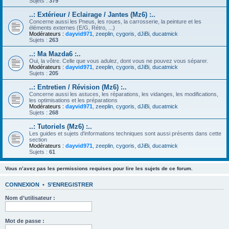
Sujets :
379
..: Extérieur / Eclairage / Jantes (Mz6) :..
Concerne aussi les Pneus, les roues, la carrosserie, la peinture et les
éléments externes (E/G, Rétro, ...)
Modérateurs :
dayvid971
,
zeeplin
,
cygoris
,
dJiBi
,
ducatmick
Sujets :
263
..: Ma Mazda6 :..
Oui, la vôtre. Celle que vous adulez, dont vous ne pouvez vous séparer.
Modérateurs :
dayvid971
,
zeeplin
,
cygoris
,
dJiBi
,
ducatmick
Sujets :
205
..: Entretien / Révision (Mz6) :..
Concerne aussi les astuces, les réparations, les vidanges, les modifications,
les optimisations et les préparations
Modérateurs :
dayvid971
,
zeeplin
,
cygoris
,
dJiBi
,
ducatmick
Sujets :
268
..: Tutoriels (Mz6) :..
Les guides et sujets d'informations techniques sont aussi présents dans cette
section
Modérateurs :
dayvid971
,
zeeplin
,
cygoris
,
dJiBi
,
ducatmick
Sujets :
61
Vous n’avez pas les permissions requises pour lire les sujets de ce forum.
CONNEXION
•
S’ENREGISTRER
Nom d’utilisateur :
Mot de passe :