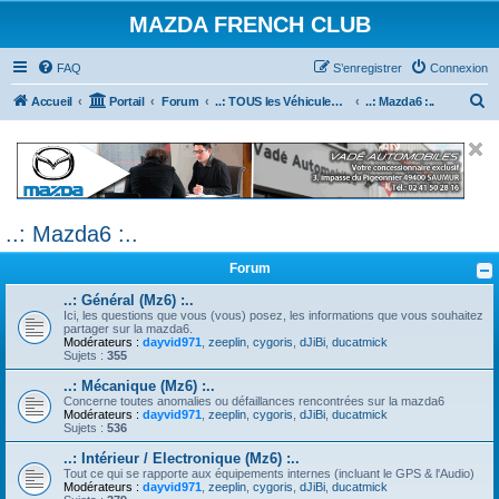
MAZDA FRENCH CLUB
FAQ
S’enregistrer
Connexion
R
Accueil
Portail
Forum
..: TOUS les Véhicules MAZDA :..
..: Mazda6 :..
e
c
h
e
..: Mazda6 :..
r
c
Forum
h
..: Général (Mz6) :..
e
Ici, les questions que vous (vous) posez, les informations que vous souhaitez
partager sur la mazda6.
r
Modérateurs :
dayvid971
,
zeeplin
,
cygoris
,
dJiBi
,
ducatmick
Sujets :
355
..: Mécanique (Mz6) :..
Concerne toutes anomalies ou défaillances rencontrées sur la mazda6
Modérateurs :
dayvid971
,
zeeplin
,
cygoris
,
dJiBi
,
ducatmick
Sujets :
536
..: Intérieur / Electronique (Mz6) :..
Tout ce qui se rapporte aux équipements internes (incluant le GPS & l'Audio)
Modérateurs :
dayvid971
,
zeeplin
,
cygoris
,
dJiBi
,
ducatmick