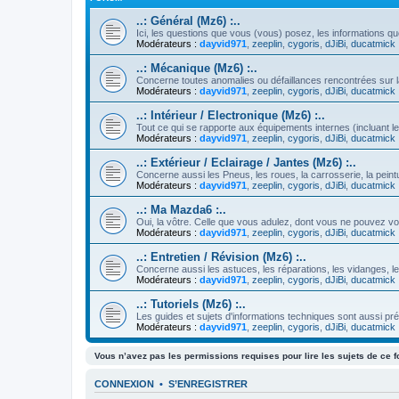
..: Général (Mz6) :..
Ici, les questions que vous (vous) posez, les informations q
Modérateurs :
dayvid971
,
zeeplin
,
cygoris
,
dJiBi
,
ducatmick
..: Mécanique (Mz6) :..
Concerne toutes anomalies ou défaillances rencontrées sur
Modérateurs :
dayvid971
,
zeeplin
,
cygoris
,
dJiBi
,
ducatmick
..: Intérieur / Electronique (Mz6) :..
Tout ce qui se rapporte aux équipements internes (incluant l
Modérateurs :
dayvid971
,
zeeplin
,
cygoris
,
dJiBi
,
ducatmick
..: Extérieur / Eclairage / Jantes (Mz6) :..
Concerne aussi les Pneus, les roues, la carrosserie, la peintu
Modérateurs :
dayvid971
,
zeeplin
,
cygoris
,
dJiBi
,
ducatmick
..: Ma Mazda6 :..
Oui, la vôtre. Celle que vous adulez, dont vous ne pouvez v
Modérateurs :
dayvid971
,
zeeplin
,
cygoris
,
dJiBi
,
ducatmick
..: Entretien / Révision (Mz6) :..
Concerne aussi les astuces, les réparations, les vidanges, les
Modérateurs :
dayvid971
,
zeeplin
,
cygoris
,
dJiBi
,
ducatmick
..: Tutoriels (Mz6) :..
Les guides et sujets d'informations techniques sont aussi pr
Modérateurs :
dayvid971
,
zeeplin
,
cygoris
,
dJiBi
,
ducatmick
Vous n’avez pas les permissions requises pour lire les sujets de ce 
CONNEXION
•
S’ENREGISTRER