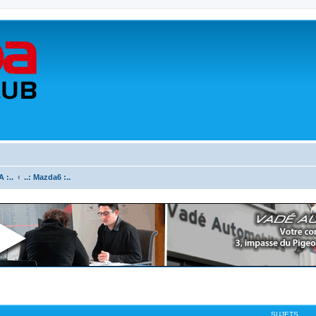
 :..
..: Mazda6 :..
SUJETS