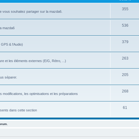
355
ue vous souhaitez partager sur la mazda6.
536
 la mazda6
379
e GPS & l'Audio)
263
re et les éléments externes (E/G, Rétro, ...)
205
ous séparer.
268
 modifications, les optimisations et les préparations
61
ésents dans cette section
forum.