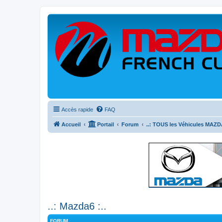
Accès rapide
FAQ
Accueil
Portail
Forum
..: TOUS les Véhicules MAZDA
..: Mazda6 :..
FORUM