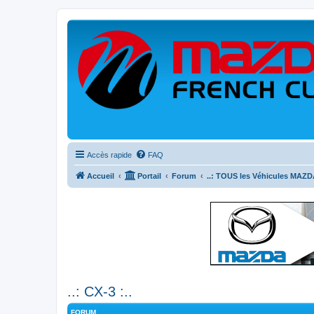
Accès rapide
FAQ
Accueil
Portail
Forum
..: TOUS les Véhicules MAZDA
..: CX-3 :..
FORUM