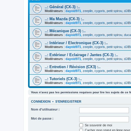
..: Général (CX-3) :..
Modérateurs :
dayvid971
,
zeeplin
,
cygoris
,
petit spirou
,
dJiBi
..: Ma Mazda (CX-3) :..
Modérateurs :
dayvid971
,
zeeplin
,
cygoris
,
petit spirou
,
dJiBi
..: Mécanique (CX-3) :..
Modérateurs :
dayvid971
,
zeeplin
,
cygoris
,
petit spirou
,
duca
..: Intérieur / Electronique (CX-3) :..
Modérateurs :
dayvid971
,
zeeplin
,
cygoris
,
petit spirou
,
dJiBi
..: Extérieur / Eclairage / Jantes (CX-3) :..
Modérateurs :
dayvid971
,
zeeplin
,
cygoris
,
petit spirou
,
dJiBi
..: Entretien / Révision (CX3) :..
Modérateurs :
dayvid971
,
zeeplin
,
cygoris
,
petit spirou
,
dJiBi
..: Tutoriels (CX-3) :..
Modérateurs :
dayvid971
,
zeeplin
,
cygoris
,
petit spirou
,
dJiBi
Vous n’avez pas les permissions requises pour lire les sujets de ce 
CONNEXION
•
S’ENREGISTRER
Nom d’utilisateur :
Mot de passe :
Se souvenir de moi
Cacher mon statut en ligne pour 