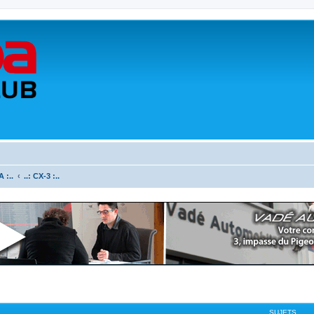
 :..
..: CX-3 :..
SUJETS