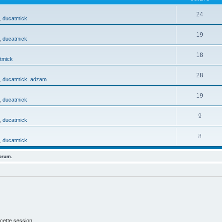
24
,
ducatmick
19
,
ducatmick
18
tmick
28
,
ducatmick
,
adzam
19
,
ducatmick
9
,
ducatmick
8
,
ducatmick
forum.
cette session