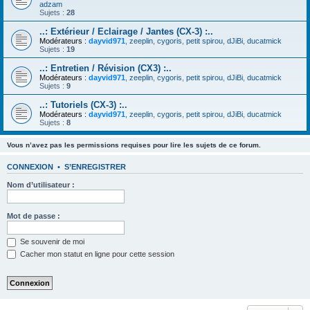
adzam
Sujets :
28
..: Extérieur / Eclairage / Jantes (CX-3) :..
Modérateurs :
dayvid971
,
zeeplin
,
cygoris
,
petit spirou
,
dJiBi
,
ducatmick
Sujets :
19
..: Entretien / Révision (CX3) :..
Modérateurs :
dayvid971
,
zeeplin
,
cygoris
,
petit spirou
,
dJiBi
,
ducatmick
Sujets :
9
..: Tutoriels (CX-3) :..
Modérateurs :
dayvid971
,
zeeplin
,
cygoris
,
petit spirou
,
dJiBi
,
ducatmick
Sujets :
8
Vous n’avez pas les permissions requises pour lire les sujets de ce forum.
CONNEXION
•
S’ENREGISTRER
Nom d’utilisateur :
Mot de passe :
Se souvenir de moi
Cacher mon statut en ligne pour cette session