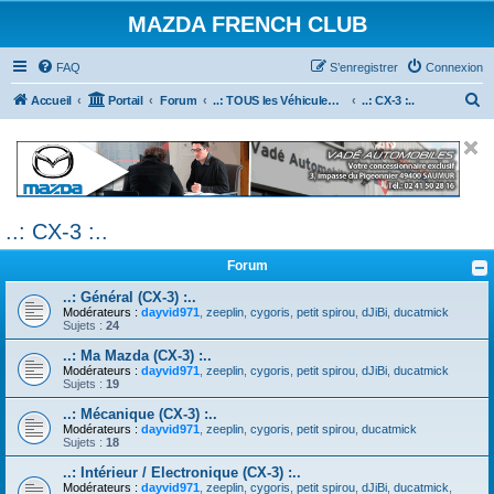
MAZDA FRENCH CLUB
FAQ
S’enregistrer
Connexion
R
Accueil
Portail
Forum
..: TOUS les Véhicules MAZDA :..
..: CX-3 :..
e
c
h
e
..: CX-3 :..
r
c
Forum
h
..: Général (CX-3) :..
e
Modérateurs :
dayvid971
,
zeeplin
,
cygoris
,
petit spirou
,
dJiBi
,
ducatmick
Sujets :
24
r
..: Ma Mazda (CX-3) :..
Modérateurs :
dayvid971
,
zeeplin
,
cygoris
,
petit spirou
,
dJiBi
,
ducatmick
Sujets :
19
..: Mécanique (CX-3) :..
Modérateurs :
dayvid971
,
zeeplin
,
cygoris
,
petit spirou
,
ducatmick
Sujets :
18
..: Intérieur / Electronique (CX-3) :..
Modérateurs :
dayvid971
,
zeeplin
,
cygoris
,
petit spirou
,
dJiBi
,
ducatmick
,