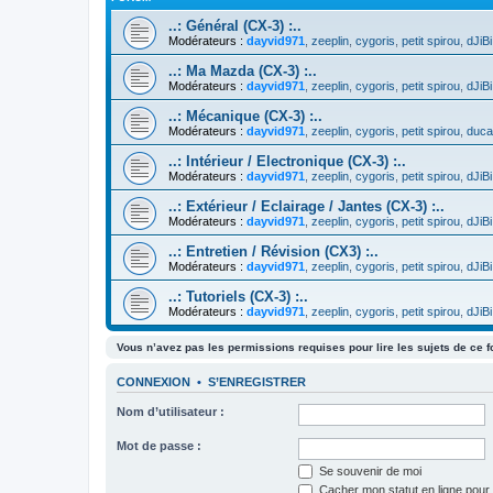
..: Général (CX-3) :..
Modérateurs :
dayvid971
,
zeeplin
,
cygoris
,
petit spirou
,
dJiBi
..: Ma Mazda (CX-3) :..
Modérateurs :
dayvid971
,
zeeplin
,
cygoris
,
petit spirou
,
dJiBi
..: Mécanique (CX-3) :..
Modérateurs :
dayvid971
,
zeeplin
,
cygoris
,
petit spirou
,
duca
..: Intérieur / Electronique (CX-3) :..
Modérateurs :
dayvid971
,
zeeplin
,
cygoris
,
petit spirou
,
dJiBi
..: Extérieur / Eclairage / Jantes (CX-3) :..
Modérateurs :
dayvid971
,
zeeplin
,
cygoris
,
petit spirou
,
dJiBi
..: Entretien / Révision (CX3) :..
Modérateurs :
dayvid971
,
zeeplin
,
cygoris
,
petit spirou
,
dJiBi
..: Tutoriels (CX-3) :..
Modérateurs :
dayvid971
,
zeeplin
,
cygoris
,
petit spirou
,
dJiBi
Vous n’avez pas les permissions requises pour lire les sujets de ce 
CONNEXION
•
S’ENREGISTRER
Nom d’utilisateur :
Mot de passe :
Se souvenir de moi
Cacher mon statut en ligne pour 