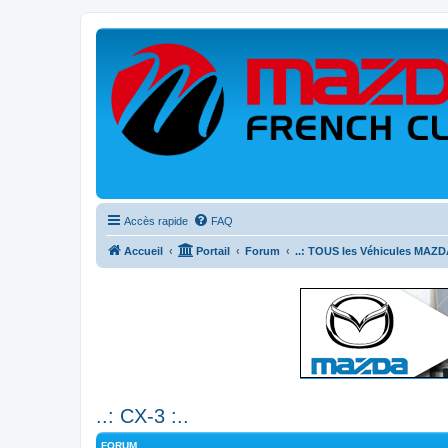
Accès rapide
FAQ
Accueil
Portail
Forum
..: TOUS les Véhicules MAZDA
..: CX-3 :..
FORUM