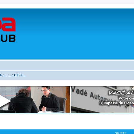
 :..
..: CX-3 :..
SUJETS