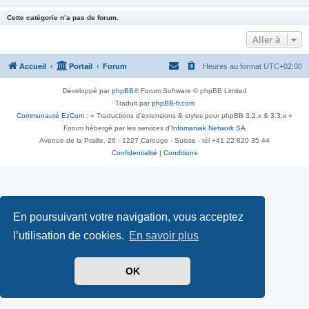
Cette catégorie n’a pas de forum.
Aller à
Accueil
Portail
Forum
Heures au format
UTC+02:00
Développé par
phpBB
® Forum Software © phpBB Limited
Traduit par
phpBB-fr.com
Communauté EzCom
: « Traductions d'extensions & styles pour phpBB 3.2.x & 3.3.x »
Forum hébergé par les services d’
Infomaniak Network SA
Avenue de la Praille, 26 - 1227 Carouge - Suisse - tél +41 22 820 35 44
Confidentialité
|
Conditions
En poursuivant votre navigation, vous acceptez
l’utilisation de cookies.
En savoir plus
OK