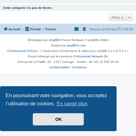
Cette catégorie n’a pas de forum.
Aller à
Accueil
Portail
Forum
Heures au format
UTC+02:00
Développé par
phpBB
® Forum Software © phpBB Limited
Traduit par
phpBB-fr.com
Communauté EzCom
: « Traductions d'extensions & styles pour phpBB 3.2.x & 3.3.x »
Forum hébergé par les services d’
Infomaniak Network SA
Avenue de la Praille, 26 - 1227 Carouge - Suisse - tél +41 22 820 35 44
Confidentialité
|
Conditions
En poursuivant votre navigation, vous acceptez
l’utilisation de cookies.
En savoir plus
OK