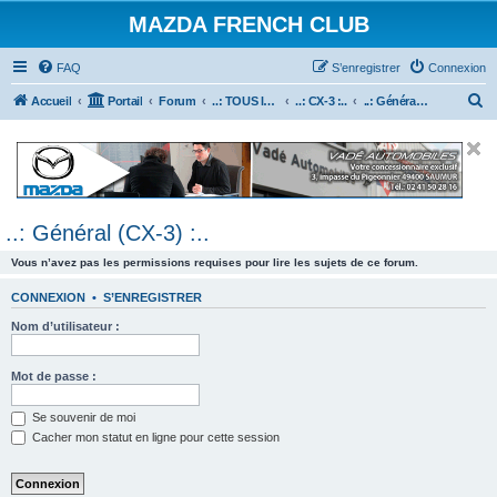
MAZDA FRENCH CLUB
FAQ
S’enregistrer
Connexion
R
Accueil
Portail
Forum
..: TOUS les Véhicules MAZDA :..
..: CX-3 :..
..: Général (CX-3) :..
e
c
h
e
..: Général (CX-3) :..
r
c
Vous n’avez pas les permissions requises pour lire les sujets de ce forum.
h
CONNEXION
•
S’ENREGISTRER
e
Nom d’utilisateur :
r
Mot de passe :
Se souvenir de moi
Cacher mon statut en ligne pour cette session