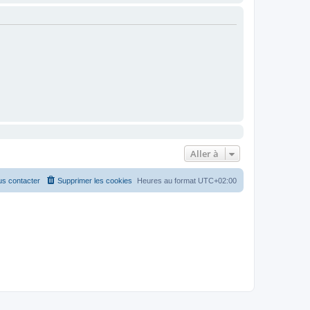
Aller à
s contacter
Supprimer les cookies
Heures au format
UTC+02:00