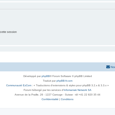
cette session
Nou
Développé par
phpBB
® Forum Software © phpBB Limited
Traduit par
phpBB-fr.com
Communauté EzCom
: « Traductions d'extensions & styles pour phpBB 3.2.x & 3.3.x »
Forum hébergé par les services d’
Infomaniak Network SA
Avenue de la Praille, 26 - 1227 Carouge - Suisse - tél +41 22 820 35 44
Confidentialité
|
Conditions