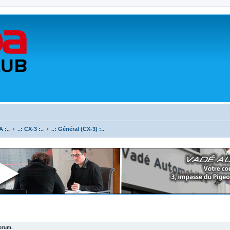
 :..
..: CX-3 :..
..: Général (CX-3) :..
forum.