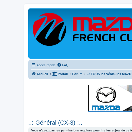
Accès rapide
FAQ
Accueil
Portail
Forum
..: TOUS les Véhicules MAZDA
..: Général (CX-3) :..
Vous n’avez pas les permissions requises pour lire les sujets de ce 