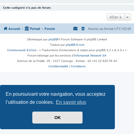
Cette catégorie n’a pas de forum.
Aller à
Accueil
Portail
Forum
Heures au format
UTC+02:00
Développé par
phpBB
® Forum Software © phpBB Limited
Traduit par
phpBB-fr.com
Communauté EzCom
: « Traductions d'extensions & styles pour phpBB 3.2.x & 3.3.x »
Forum hébergé par les services d’
Infomaniak Network SA
Avenue de la Praille, 26 - 1227 Carouge - Suisse - tél +41 22 820 35 44
Confidentialité
|
Conditions
En poursuivant votre navigation, vous acceptez
l’utilisation de cookies.
En savoir plus
OK