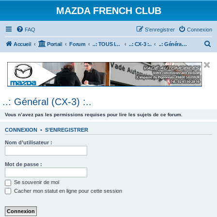
MAZDA FRENCH CLUB
FAQ
S’enregistrer
Connexion
R
Accueil
Portail
Forum
..: TOUS les Véhicules MAZDA :..
..: CX-3 :..
..: Général (CX-3) :..
e
c
h
e
..: Général (CX-3) :..
r
c
Vous n’avez pas les permissions requises pour lire les sujets de ce forum.
h
CONNEXION
•
S’ENREGISTRER
e
Nom d’utilisateur :
r
Mot de passe :
Se souvenir de moi
Cacher mon statut en ligne pour cette session