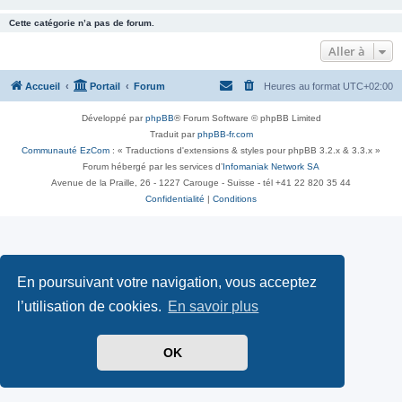
Cette catégorie n’a pas de forum.
Aller à
Accueil
Portail
Forum
Heures au format
UTC+02:00
Développé par
phpBB
® Forum Software © phpBB Limited
Traduit par
phpBB-fr.com
Communauté EzCom
: « Traductions d'extensions & styles pour phpBB 3.2.x & 3.3.x »
Forum hébergé par les services d’
Infomaniak Network SA
Avenue de la Praille, 26 - 1227 Carouge - Suisse - tél +41 22 820 35 44
Confidentialité
|
Conditions
En poursuivant votre navigation, vous acceptez
l’utilisation de cookies.
En savoir plus
OK