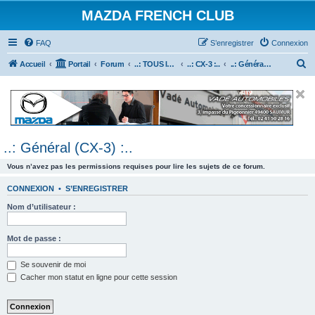
MAZDA FRENCH CLUB
FAQ
S’enregistrer
Connexion
R
Accueil
Portail
Forum
..: TOUS les Véhicules MAZDA :..
..: CX-3 :..
..: Général (CX-3) :..
e
c
h
e
..: Général (CX-3) :..
r
c
Vous n’avez pas les permissions requises pour lire les sujets de ce forum.
h
CONNEXION
•
S’ENREGISTRER
e
Nom d’utilisateur :
r
Mot de passe :
Se souvenir de moi
Cacher mon statut en ligne pour cette session