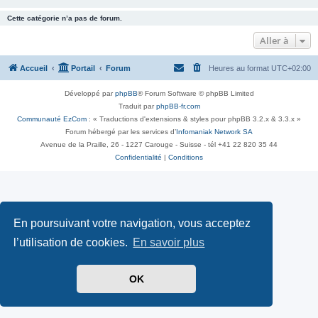
Cette catégorie n’a pas de forum.
Aller à
Accueil
Portail
Forum
Heures au format
UTC+02:00
Développé par
phpBB
® Forum Software © phpBB Limited
Traduit par
phpBB-fr.com
Communauté EzCom
: « Traductions d'extensions & styles pour phpBB 3.2.x & 3.3.x »
Forum hébergé par les services d’
Infomaniak Network SA
Avenue de la Praille, 26 - 1227 Carouge - Suisse - tél +41 22 820 35 44
Confidentialité
|
Conditions
En poursuivant votre navigation, vous acceptez
l’utilisation de cookies.
En savoir plus
OK