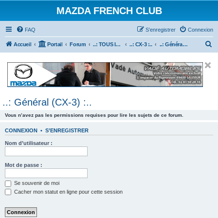
MAZDA FRENCH CLUB
FAQ
S’enregistrer
Connexion
R
Accueil
Portail
Forum
..: TOUS les Véhicules MAZDA :..
..: CX-3 :..
..: Général (CX-3) :..
e
c
h
e
..: Général (CX-3) :..
r
c
Vous n’avez pas les permissions requises pour lire les sujets de ce forum.
h
CONNEXION
•
S’ENREGISTRER
e
Nom d’utilisateur :
r
Mot de passe :
Se souvenir de moi
Cacher mon statut en ligne pour cette session