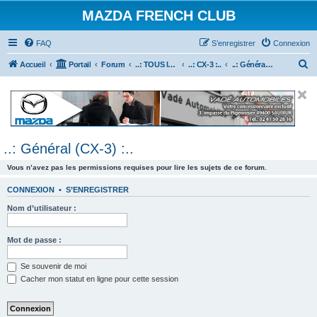
MAZDA FRENCH CLUB
FAQ
S’enregistrer
Connexion
R
Accueil
Portail
Forum
..: TOUS les Véhicules MAZDA :..
..: CX-3 :..
..: Général (CX-3) :..
e
c
h
e
..: Général (CX-3) :..
r
c
Vous n’avez pas les permissions requises pour lire les sujets de ce forum.
h
CONNEXION
•
S’ENREGISTRER
e
Nom d’utilisateur :
r
Mot de passe :
Se souvenir de moi
Cacher mon statut en ligne pour cette session