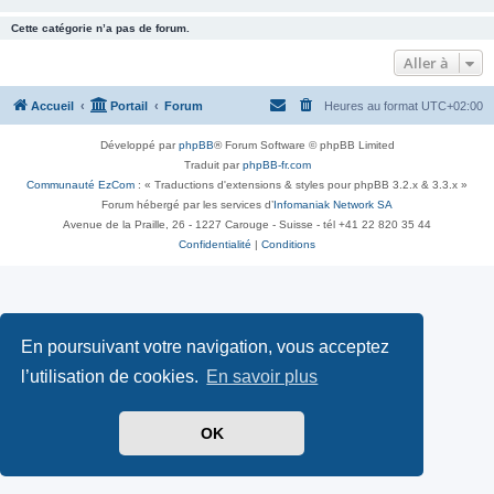
Cette catégorie n’a pas de forum.
Aller à
Accueil
Portail
Forum
Heures au format
UTC+02:00
Développé par
phpBB
® Forum Software © phpBB Limited
Traduit par
phpBB-fr.com
Communauté EzCom
: « Traductions d'extensions & styles pour phpBB 3.2.x & 3.3.x »
Forum hébergé par les services d’
Infomaniak Network SA
Avenue de la Praille, 26 - 1227 Carouge - Suisse - tél +41 22 820 35 44
Confidentialité
|
Conditions
En poursuivant votre navigation, vous acceptez
l’utilisation de cookies.
En savoir plus
OK