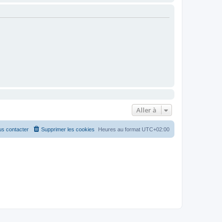
Aller à
s contacter
Supprimer les cookies
Heures au format
UTC+02:00