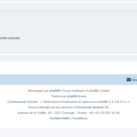
cette session
Nou
Développé par
phpBB
® Forum Software © phpBB Limited
Traduit par
phpBB-fr.com
Communauté EzCom
: « Traductions d'extensions & styles pour phpBB 3.2.x & 3.3.x »
Forum hébergé par les services d’
Infomaniak Network SA
Avenue de la Praille, 26 - 1227 Carouge - Suisse - tél +41 22 820 35 44
Confidentialité
|
Conditions