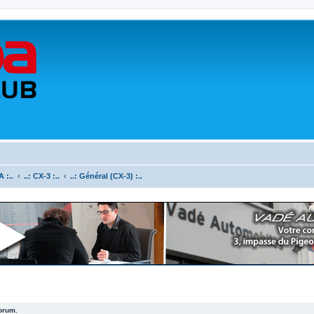
 :..
..: CX-3 :..
..: Général (CX-3) :..
forum.