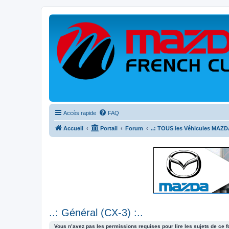
Accès rapide
FAQ
Accueil
Portail
Forum
..: TOUS les Véhicules MAZDA
..: Général (CX-3) :..
Vous n’avez pas les permissions requises pour lire les sujets de ce 