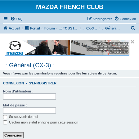
MAZDA FRENCH CLUB
FAQ
S’enregistrer
Connexion
R
Accueil
Portail
Forum
..: TOUS les Véhicules MAZDA :..
..: CX-3 :..
..: Général (CX-3) :..
e
c
h
e
..: Général (CX-3) :..
r
c
Vous n’avez pas les permissions requises pour lire les sujets de ce forum.
h
CONNEXION
•
S’ENREGISTRER
e
Nom d’utilisateur :
r
Mot de passe :
Se souvenir de moi
Cacher mon statut en ligne pour cette session