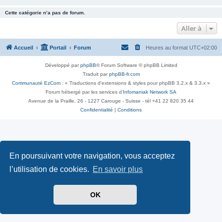
Cette catégorie n’a pas de forum.
Aller à
Accueil
Portail
Forum
Heures au format
UTC+02:00
Développé par
phpBB
® Forum Software © phpBB Limited
Traduit par
phpBB-fr.com
Communauté EzCom
: « Traductions d'extensions & styles pour phpBB 3.2.x & 3.3.x »
Forum hébergé par les services d’
Infomaniak Network SA
Avenue de la Praille, 26 - 1227 Carouge - Suisse - tél +41 22 820 35 44
Confidentialité
|
Conditions
En poursuivant votre navigation, vous acceptez
l’utilisation de cookies.
En savoir plus
OK