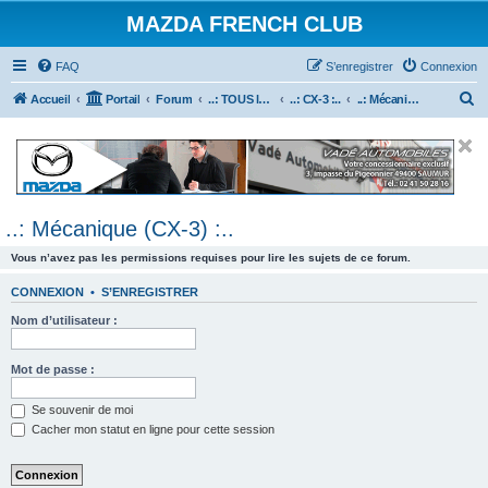
MAZDA FRENCH CLUB
FAQ
S’enregistrer
Connexion
R
Accueil
Portail
Forum
..: TOUS les Véhicules MAZDA :..
..: CX-3 :..
..: Mécanique (CX-3) :..
e
c
h
e
..: Mécanique (CX-3) :..
r
c
Vous n’avez pas les permissions requises pour lire les sujets de ce forum.
h
CONNEXION
•
S’ENREGISTRER
e
Nom d’utilisateur :
r
Mot de passe :
Se souvenir de moi
Cacher mon statut en ligne pour cette session