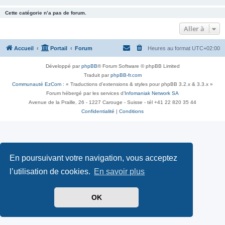
Cette catégorie n’a pas de forum.
Aller à
Accueil
Portail
Forum
Heures au format
UTC+02:00
Développé par
phpBB
® Forum Software © phpBB Limited
Traduit par
phpBB-fr.com
Communauté EzCom
: « Traductions d'extensions & styles pour phpBB 3.2.x & 3.3.x »
Forum hébergé par les services d’
Infomaniak Network SA
Avenue de la Praille, 26 - 1227 Carouge - Suisse - tél +41 22 820 35 44
Confidentialité
|
Conditions
En poursuivant votre navigation, vous acceptez
l’utilisation de cookies.
En savoir plus
OK