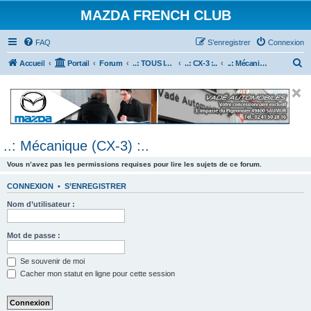
MAZDA FRENCH CLUB
FAQ
S’enregistrer
Connexion
R
Accueil
Portail
Forum
..: TOUS les Véhicules MAZDA :..
..: CX-3 :..
..: Mécanique (CX-3) :..
e
c
h
e
..: Mécanique (CX-3) :..
r
c
Vous n’avez pas les permissions requises pour lire les sujets de ce forum.
h
CONNEXION
•
S’ENREGISTRER
e
Nom d’utilisateur :
r
Mot de passe :
Se souvenir de moi
Cacher mon statut en ligne pour cette session