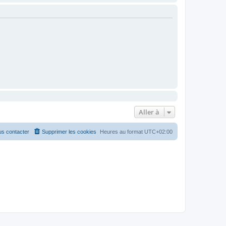
Aller à
s contacter
Supprimer les cookies
Heures au format
UTC+02:00