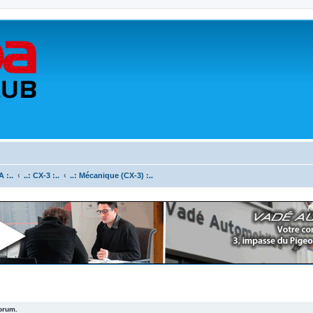
 :..
..: CX-3 :..
..: Mécanique (CX-3) :..
forum.