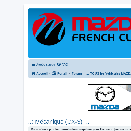
Accès rapide
FAQ
Accueil
Portail
Forum
..: TOUS les Véhicules MAZDA
..: Mécanique (CX-3) :..
Vous n’avez pas les permissions requises pour lire les sujets de ce 