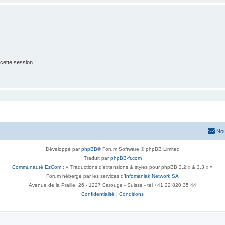
cette session
Nou
Développé par
phpBB
® Forum Software © phpBB Limited
Traduit par
phpBB-fr.com
Communauté EzCom
: « Traductions d'extensions & styles pour phpBB 3.2.x & 3.3.x »
Forum hébergé par les services d’
Infomaniak Network SA
Avenue de la Praille, 26 - 1227 Carouge - Suisse - tél +41 22 820 35 44
Confidentialité
|
Conditions