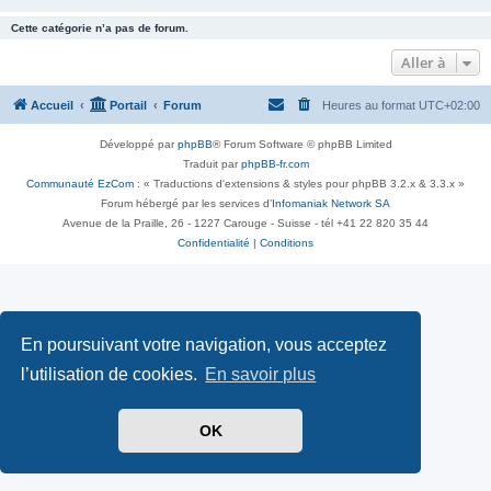
Cette catégorie n’a pas de forum.
Aller à
Accueil
Portail
Forum
Heures au format
UTC+02:00
Développé par
phpBB
® Forum Software © phpBB Limited
Traduit par
phpBB-fr.com
Communauté EzCom
: « Traductions d'extensions & styles pour phpBB 3.2.x & 3.3.x »
Forum hébergé par les services d’
Infomaniak Network SA
Avenue de la Praille, 26 - 1227 Carouge - Suisse - tél +41 22 820 35 44
Confidentialité
|
Conditions
En poursuivant votre navigation, vous acceptez
l’utilisation de cookies.
En savoir plus
OK