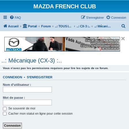
MAZDA FRENCH CLUB
FAQ
S’enregistrer
Connexion
R
Accueil
Portail
Forum
..: TOUS les Véhicules MAZDA :..
..: CX-3 :..
..: Mécanique (CX-3) :..
e
c
h
e
..: Mécanique (CX-3) :..
r
c
Vous n’avez pas les permissions requises pour lire les sujets de ce forum.
h
CONNEXION
•
S’ENREGISTRER
e
Nom d’utilisateur :
r
Mot de passe :
Se souvenir de moi
Cacher mon statut en ligne pour cette session