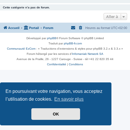
Cette catégorie n’a pas de forum.
Aller à
Accueil
Portail
Forum
Heures au format
UTC+02:00
Développé par
phpBB
® Forum Software © phpBB Limited
Traduit par
phpBB-fr.com
Communauté EzCom
: « Traductions d'extensions & styles pour phpBB 3.2.x & 3.3.x »
Forum hébergé par les services d’
Infomaniak Network SA
Avenue de la Praille, 26 - 1227 Carouge - Suisse - tél +41 22 820 35 44
Confidentialité
|
Conditions
En poursuivant votre navigation, vous acceptez
l’utilisation de cookies.
En savoir plus
OK