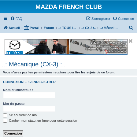
MAZDA FRENCH CLUB
FAQ
S’enregistrer
Connexion
R
Accueil
Portail
Forum
..: TOUS les Véhicules MAZDA :..
..: CX-3 :..
..: Mécanique (CX-3) :..
e
c
h
e
..: Mécanique (CX-3) :..
r
c
Vous n’avez pas les permissions requises pour lire les sujets de ce forum.
h
CONNEXION
•
S’ENREGISTRER
e
Nom d’utilisateur :
r
Mot de passe :
Se souvenir de moi
Cacher mon statut en ligne pour cette session