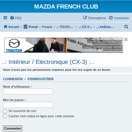
MAZDA FRENCH CLUB
FAQ
S’enregistrer
Connexion
R
Accueil
Portail
Forum
..: TOUS les Véhicules MAZDA :..
..: CX-3 :..
..: Intérieur / Electronique (CX-3) :..
e
c
h
e
..: Intérieur / Electronique (CX-3) :..
r
c
Vous n’avez pas les permissions requises pour lire les sujets de ce forum.
h
CONNEXION
•
S’ENREGISTRER
e
Nom d’utilisateur :
r
Mot de passe :
Se souvenir de moi
Cacher mon statut en ligne pour cette session