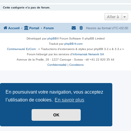
Cette catégorie n’a pas de forum.
Aller à
Accueil
Portail
Forum
Heures au format
UTC+02:00
Développé par
phpBB
® Forum Software © phpBB Limited
Traduit par
phpBB-fr.com
Communauté EzCom
: « Traductions d'extensions & styles pour phpBB 3.2.x & 3.3.x »
Forum hébergé par les services d’
Infomaniak Network SA
Avenue de la Praille, 26 - 1227 Carouge - Suisse - tél +41 22 820 35 44
Confidentialité
|
Conditions
En poursuivant votre navigation, vous acceptez
l’utilisation de cookies.
En savoir plus
OK