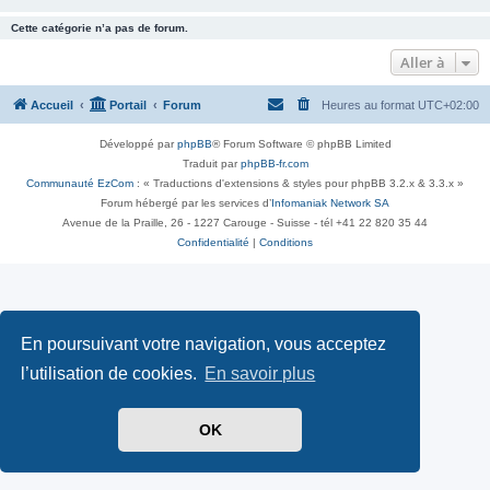
Cette catégorie n’a pas de forum.
Aller à
Accueil
Portail
Forum
Heures au format
UTC+02:00
Développé par
phpBB
® Forum Software © phpBB Limited
Traduit par
phpBB-fr.com
Communauté EzCom
: « Traductions d'extensions & styles pour phpBB 3.2.x & 3.3.x »
Forum hébergé par les services d’
Infomaniak Network SA
Avenue de la Praille, 26 - 1227 Carouge - Suisse - tél +41 22 820 35 44
Confidentialité
|
Conditions
En poursuivant votre navigation, vous acceptez
l’utilisation de cookies.
En savoir plus
OK