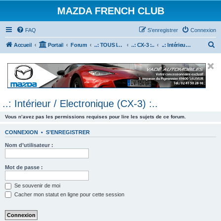
MAZDA FRENCH CLUB
FAQ
S’enregistrer
Connexion
R
Accueil
Portail
Forum
..: TOUS les Véhicules MAZDA :..
..: CX-3 :..
..: Intérieur / Electronique (CX-3) :..
e
c
h
e
..: Intérieur / Electronique (CX-3) :..
r
c
Vous n’avez pas les permissions requises pour lire les sujets de ce forum.
h
CONNEXION
•
S’ENREGISTRER
e
Nom d’utilisateur :
r
Mot de passe :
Se souvenir de moi
Cacher mon statut en ligne pour cette session