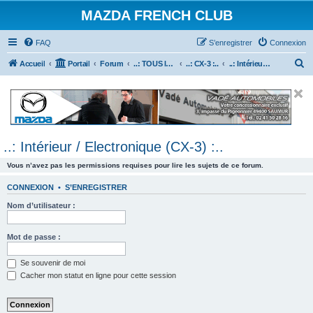
MAZDA FRENCH CLUB
FAQ
S’enregistrer
Connexion
R
Accueil
Portail
Forum
..: TOUS les Véhicules MAZDA :..
..: CX-3 :..
..: Intérieur / Electronique (CX-3) :..
e
c
h
e
..: Intérieur / Electronique (CX-3) :..
r
c
Vous n’avez pas les permissions requises pour lire les sujets de ce forum.
h
CONNEXION
•
S’ENREGISTRER
e
Nom d’utilisateur :
r
Mot de passe :
Se souvenir de moi
Cacher mon statut en ligne pour cette session