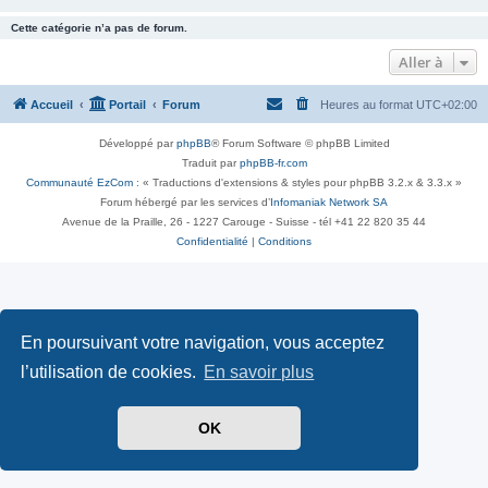
Cette catégorie n’a pas de forum.
Aller à
Accueil
Portail
Forum
Heures au format
UTC+02:00
Développé par
phpBB
® Forum Software © phpBB Limited
Traduit par
phpBB-fr.com
Communauté EzCom
: « Traductions d'extensions & styles pour phpBB 3.2.x & 3.3.x »
Forum hébergé par les services d’
Infomaniak Network SA
Avenue de la Praille, 26 - 1227 Carouge - Suisse - tél +41 22 820 35 44
Confidentialité
|
Conditions
En poursuivant votre navigation, vous acceptez
l’utilisation de cookies.
En savoir plus
OK