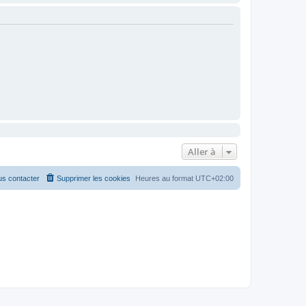
Aller à
s contacter
Supprimer les cookies
Heures au format
UTC+02:00