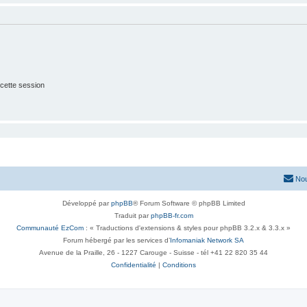
cette session
Nou
Développé par
phpBB
® Forum Software © phpBB Limited
Traduit par
phpBB-fr.com
Communauté EzCom
: « Traductions d'extensions & styles pour phpBB 3.2.x & 3.3.x »
Forum hébergé par les services d’
Infomaniak Network SA
Avenue de la Praille, 26 - 1227 Carouge - Suisse - tél +41 22 820 35 44
Confidentialité
|
Conditions