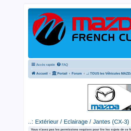
Accès rapide
FAQ
Accueil
Portail
Forum
..: TOUS les Véhicules MAZDA
..: Extérieur / Eclairage / Jantes (CX-3) 
Vous n’avez pas les permissions requises pour lire les sujets de ce 