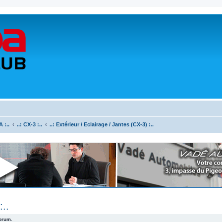
 :..
..: CX-3 :..
..: Extérieur / Eclairage / Jantes (CX-3) :..
:..
forum.