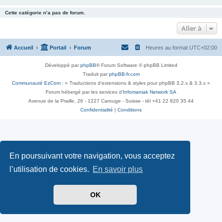
Cette catégorie n’a pas de forum.
Aller à
Accueil
Portail
Forum
Heures au format
UTC+02:00
Développé par
phpBB
® Forum Software © phpBB Limited
Traduit par
phpBB-fr.com
Communauté EzCom
: « Traductions d'extensions & styles pour phpBB 3.2.x & 3.3.x »
Forum hébergé par les services d’
Infomaniak Network SA
Avenue de la Praille, 26 - 1227 Carouge - Suisse - tél +41 22 820 35 44
Confidentialité
|
Conditions
En poursuivant votre navigation, vous acceptez
l’utilisation de cookies.
En savoir plus
OK