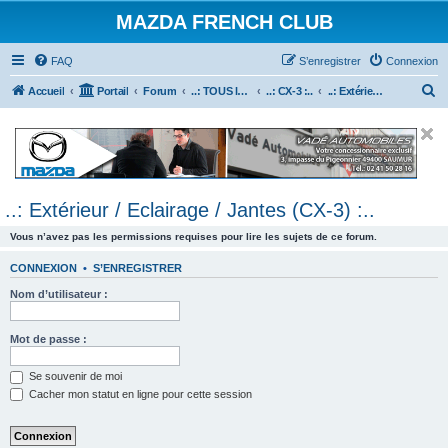
MAZDA FRENCH CLUB
FAQ
S’enregistrer
Connexion
R
Accueil
Portail
Forum
..: TOUS les Véhicules MAZDA :..
..: CX-3 :..
..: Extérieur / Eclairage / Jantes (CX-3) :..
e
c
h
e
..: Extérieur / Eclairage / Jantes (CX-3) :..
r
c
Vous n’avez pas les permissions requises pour lire les sujets de ce forum.
h
CONNEXION
•
S’ENREGISTRER
e
Nom d’utilisateur :
r
Mot de passe :
Se souvenir de moi
Cacher mon statut en ligne pour cette session