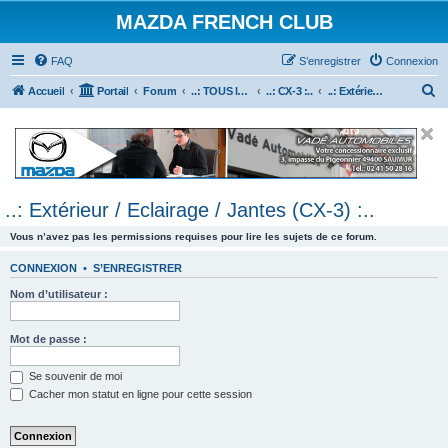
MAZDA FRENCH CLUB
FAQ
S’enregistrer
Connexion
R
Accueil
Portail
Forum
..: TOUS les Véhicules MAZDA :..
..: CX-3 :..
..: Extérieur / Eclairage / Jantes (CX-3) :..
e
c
h
e
..: Extérieur / Eclairage / Jantes (CX-3) :..
r
c
Vous n’avez pas les permissions requises pour lire les sujets de ce forum.
h
CONNEXION
•
S’ENREGISTRER
e
Nom d’utilisateur :
r
Mot de passe :
Se souvenir de moi
Cacher mon statut en ligne pour cette session