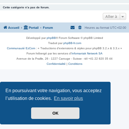
Cette catégorie n’a pas de forum.
Aller à
Accueil
Portail
Forum
Heures au format
UTC+02:00
Développé par
phpBB
® Forum Software © phpBB Limited
Traduit par
phpBB-fr.com
Communauté EzCom
: « Traductions d'extensions & styles pour phpBB 3.2.x & 3.3.x »
Forum hébergé par les services d’
Infomaniak Network SA
Avenue de la Praille, 26 - 1227 Carouge - Suisse - tél +41 22 820 35 44
Confidentialité
|
Conditions
En poursuivant votre navigation, vous acceptez
l’utilisation de cookies.
En savoir plus
OK