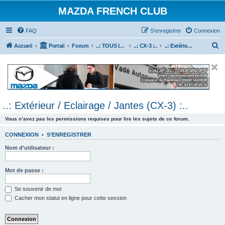
MAZDA FRENCH CLUB
FAQ
S’enregistrer
Connexion
R
Accueil
Portail
Forum
..: TOUS les Véhicules MAZDA :..
..: CX-3 :..
..: Extérieur / Eclairage / Jantes (CX-3) :..
e
c
h
e
..: Extérieur / Eclairage / Jantes (CX-3) :..
r
c
Vous n’avez pas les permissions requises pour lire les sujets de ce forum.
h
CONNEXION
•
S’ENREGISTRER
e
Nom d’utilisateur :
r
Mot de passe :
Se souvenir de moi
Cacher mon statut en ligne pour cette session