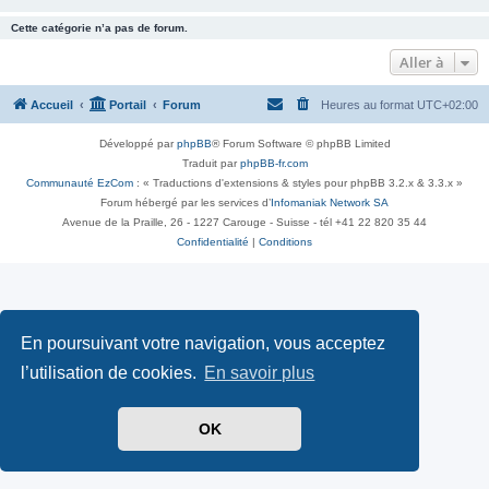
Cette catégorie n’a pas de forum.
Aller à
Accueil
Portail
Forum
Heures au format
UTC+02:00
Développé par
phpBB
® Forum Software © phpBB Limited
Traduit par
phpBB-fr.com
Communauté EzCom
: « Traductions d'extensions & styles pour phpBB 3.2.x & 3.3.x »
Forum hébergé par les services d’
Infomaniak Network SA
Avenue de la Praille, 26 - 1227 Carouge - Suisse - tél +41 22 820 35 44
Confidentialité
|
Conditions
En poursuivant votre navigation, vous acceptez
l’utilisation de cookies.
En savoir plus
OK