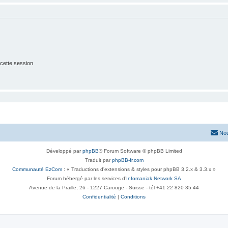
cette session
Nou
Développé par
phpBB
® Forum Software © phpBB Limited
Traduit par
phpBB-fr.com
Communauté EzCom
: « Traductions d'extensions & styles pour phpBB 3.2.x & 3.3.x »
Forum hébergé par les services d’
Infomaniak Network SA
Avenue de la Praille, 26 - 1227 Carouge - Suisse - tél +41 22 820 35 44
Confidentialité
|
Conditions