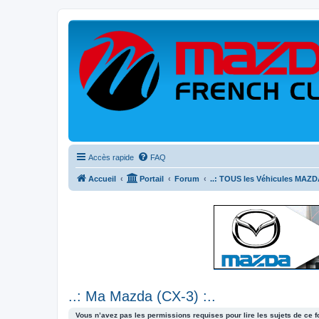
Accès rapide
FAQ
Accueil
Portail
Forum
..: TOUS les Véhicules MAZDA
..: Ma Mazda (CX-3) :..
Vous n’avez pas les permissions requises pour lire les sujets de ce 