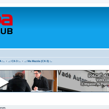
 :..
..: CX-3 :..
..: Ma Mazda (CX-3) :..
forum.