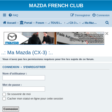
MAZDA FRENCH CLUB
FAQ
S’enregistrer
Connexion
R
Accueil
Portail
Forum
..: TOUS les Véhicules MAZDA :..
..: CX-3 :..
..: Ma Mazda (CX-3) :..
e
c
h
e
..: Ma Mazda (CX-3) :..
r
c
Vous n’avez pas les permissions requises pour lire les sujets de ce forum.
h
CONNEXION
•
S’ENREGISTRER
e
Nom d’utilisateur :
r
Mot de passe :
Se souvenir de moi
Cacher mon statut en ligne pour cette session