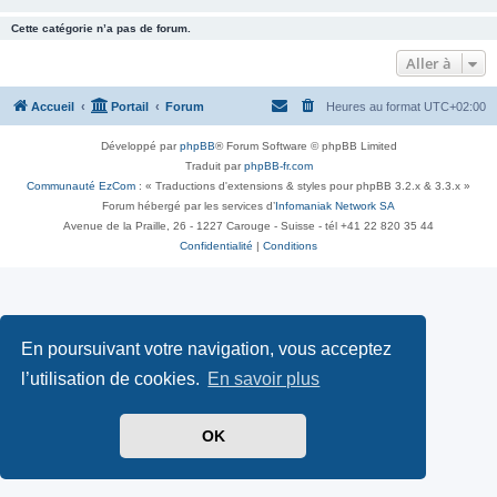
Cette catégorie n’a pas de forum.
Aller à
Accueil
Portail
Forum
Heures au format
UTC+02:00
Développé par
phpBB
® Forum Software © phpBB Limited
Traduit par
phpBB-fr.com
Communauté EzCom
: « Traductions d'extensions & styles pour phpBB 3.2.x & 3.3.x »
Forum hébergé par les services d’
Infomaniak Network SA
Avenue de la Praille, 26 - 1227 Carouge - Suisse - tél +41 22 820 35 44
Confidentialité
|
Conditions
En poursuivant votre navigation, vous acceptez
l’utilisation de cookies.
En savoir plus
OK