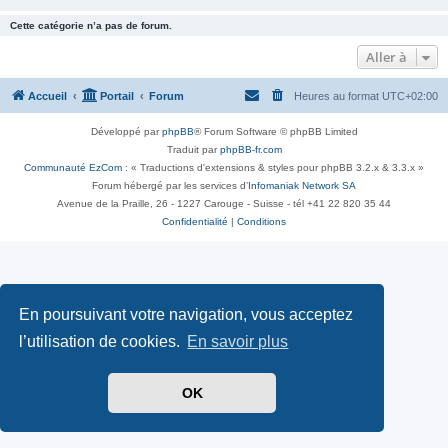
Cette catégorie n’a pas de forum.
Aller à
Accueil
Portail
Forum
Heures au format
UTC+02:00
Développé par
phpBB
® Forum Software © phpBB Limited
Traduit par
phpBB-fr.com
Communauté EzCom
: « Traductions d'extensions & styles pour phpBB 3.2.x & 3.3.x »
Forum hébergé par les services d’
Infomaniak Network SA
Avenue de la Praille, 26 - 1227 Carouge - Suisse - tél +41 22 820 35 44
Confidentialité
|
Conditions
En poursuivant votre navigation, vous acceptez
l’utilisation de cookies.
En savoir plus
OK