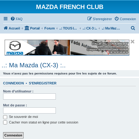
MAZDA FRENCH CLUB
FAQ
S’enregistrer
Connexion
R
Accueil
Portail
Forum
..: TOUS les Véhicules MAZDA :..
..: CX-3 :..
..: Ma Mazda (CX-3) :..
e
c
h
e
..: Ma Mazda (CX-3) :..
r
c
Vous n’avez pas les permissions requises pour lire les sujets de ce forum.
h
CONNEXION
•
S’ENREGISTRER
e
Nom d’utilisateur :
r
Mot de passe :
Se souvenir de moi
Cacher mon statut en ligne pour cette session